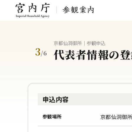
京都仙洞御所｜参観申込
3
代表者情報の登
/
6
申込内容
参観場所
京都仙洞御