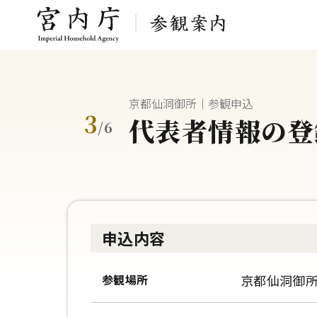
京都仙洞御所｜参観申込
3
代表者情報の登
/
6
申込内容
参観場所
京都仙洞御