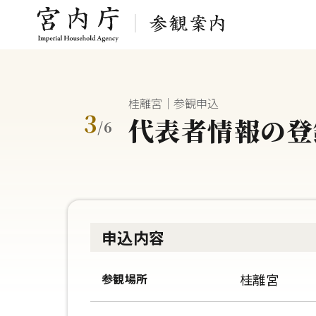
桂離宮｜参観申込
3
代表者情報の登
/
6
申込内容
参観場所
桂離宮