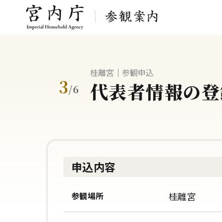
桂離宮｜参観申込
3
代表者情報の登
/
6
申込内容
参観場所
桂離宮