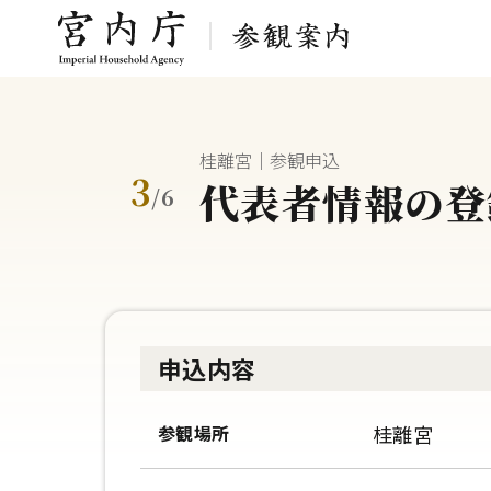
桂離宮｜参観申込
3
代表者情報の登
/
6
申込内容
参観場所
桂離宮