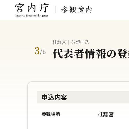
桂離宮｜参観申込
3
代表者情報の登
/
6
申込内容
参観場所
桂離宮