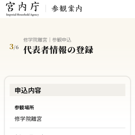
修学院離宮｜参観申込
3
代表者情報の登録
/
6
申込内容
参観場所
修学院離宮