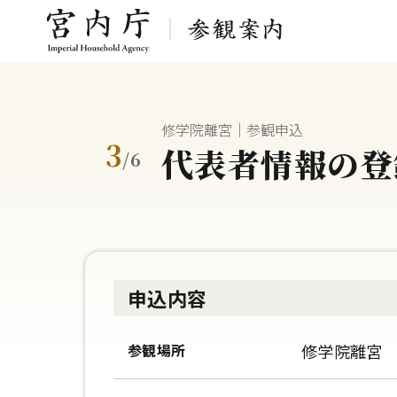
修学院離宮｜参観申込
3
代表者情報の登
/
6
申込内容
参観場所
修学院離宮