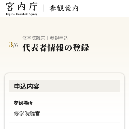
修学院離宮｜参観申込
3
代表者情報の登録
/
6
申込内容
参観場所
修学院離宮