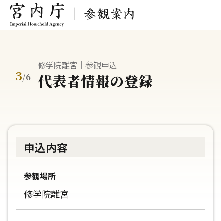
修学院離宮｜参観申込
3
代表者情報の登録
/
6
申込内容
参観場所
修学院離宮