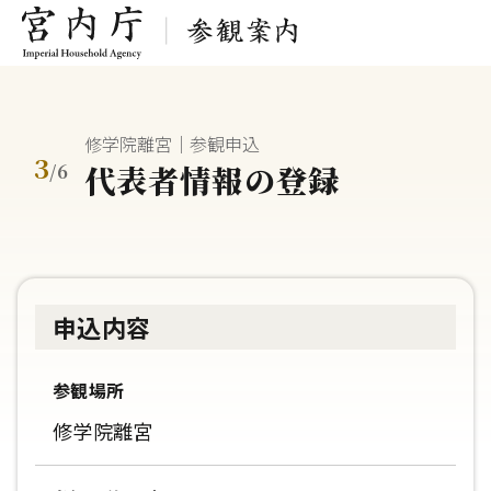
修学院離宮｜参観申込
3
代表者情報の登録
/
6
申込内容
参観場所
修学院離宮