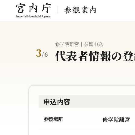
修学院離宮｜参観申込
3
代表者情報の登
/
6
申込内容
参観場所
修学院離宮