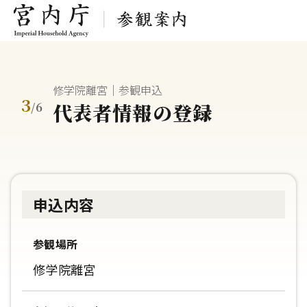
修学院離宮｜参観申込
3
代表者情報の登録
/
6
申込内容
参観場所
修学院離宮