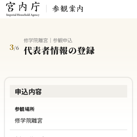
修学院離宮｜参観申込
3
代表者情報の登録
/
6
申込内容
参観場所
修学院離宮