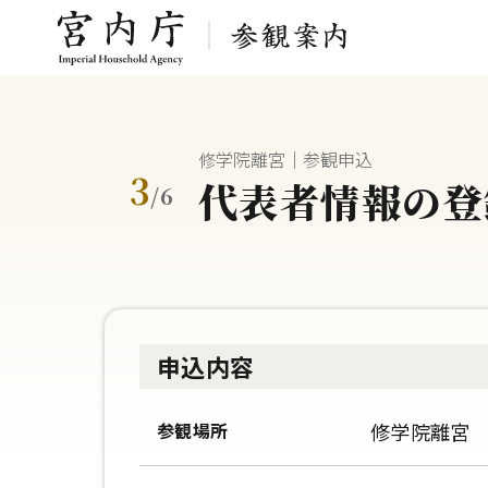
修学院離宮｜参観申込
3
代表者情報の登
/
6
申込内容
参観場所
修学院離宮