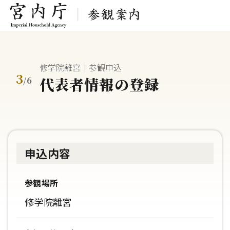
修学院離宮｜参観申込
3
代表者情報の登録
/
6
申込内容
参観場所
修学院離宮