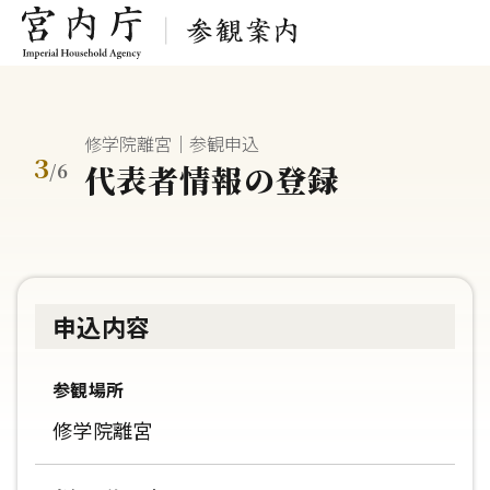
修学院離宮｜参観申込
3
代表者情報の登録
/
6
申込内容
参観場所
修学院離宮