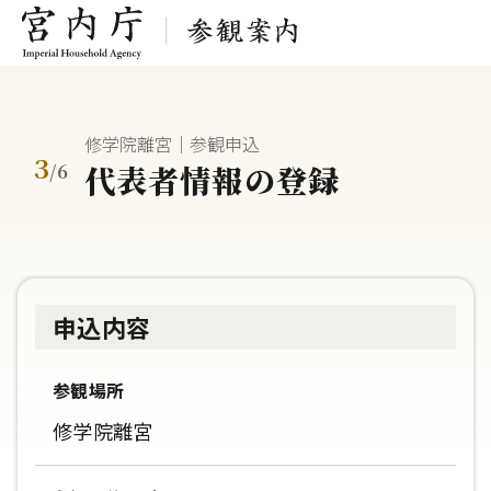
修学院離宮｜参観申込
3
代表者情報の登録
/
6
申込内容
参観場所
修学院離宮