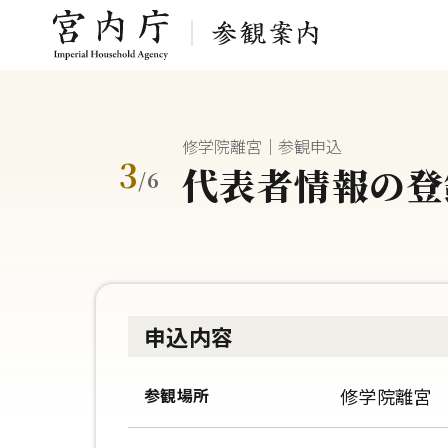
修学院離宮｜参観申込
3
代表者情報の登
/
6
申込内容
参観場所
修学院離宮