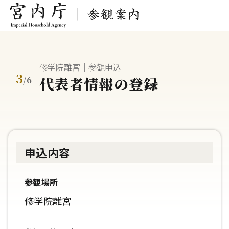
修学院離宮｜参観申込
3
代表者情報の登録
/
6
申込内容
参観場所
修学院離宮