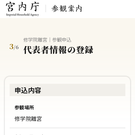
修学院離宮｜参観申込
3
代表者情報の登録
/
6
申込内容
参観場所
修学院離宮