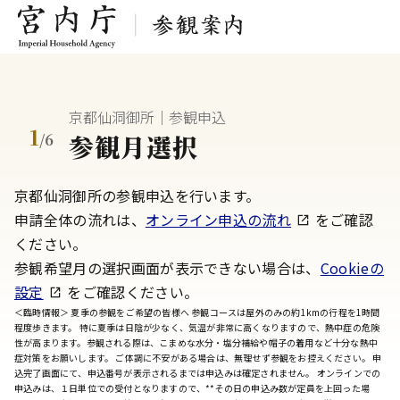
京都仙洞御所｜参観申込
1
参観月選択
/
6
京都仙洞御所の参観申込を行います。
申請全体の流れは、
オンライン申込の流れ
をご確認
ください。
参観希望月の選択画面が表示できない場合は、
Cookieの
設定
をご確認ください。
＜臨時情報＞ 夏季の参観をご希望の皆様へ 参観コースは屋外のみの約1kmの行程を1時間
程度歩きます。 特に夏季は日陰が少なく、気温が非常に高くなりますので、熱中症の危険
性が高まります。参観される際は、こまめな水分・塩分補給や帽子の着用など十分な熱中
症対策をお願いします。 ご体調に不安がある場合は、無理せず参観をお控えください。 申
込完了画面にて、申込番号が表示されるまでは申込みは確定されません。 オンラインでの
申込みは、１日単位での受付となりますので、**その日の申込み数が定員を上回った場