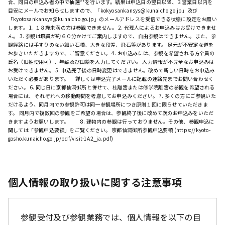
合、同日の申込み者の中で抽選**を行います。結果は申込日の翌日以降、３営業日以内を
目安にメールでお知らせしますので、「kokyosankansys@kunaicho.go.jp」及び
「kyotosankansys@kunaicho.go.jp」のメールアドレスを受信できる状態に設定をお願い
します。 1. １８歳未満の方は参観できません。 2. 代理人によるお申込みはお受けできませ
ん。 3. 参観は職員が約６０分かけてご案内しますので、自由参観はできません。 また、参
観経路には手すりのない細い石橋、大きな段差、飛石等があります。 足元が不安定な道を
お歩きいただきますので、ご留意ください。 4. お申込みには、参観を希望される方全員の
氏名（旧姓使用可）、年齢及び国籍を入力してください。 入力情報が不完全なお申込みは
お受けできません。 5. 申込完了後の日時変更はできません。改めて新しい日時をお申込み
いただく必要があります。 詳しくは申込完了メールに記載の連絡先までお問い合わせく
ださい。 6. 同じ日に京都仙洞御所と併せて、桂離宮または修学院離宮の参観を希望される
場合には、 それぞれへの移動時間を考慮してお申込みください。 7. 多くの方にご参観いた
だけるよう、同月内での参観許可は同一参観場所につき原則１回に限らせていただきま
す。 同月内で複数回の参観をご希望の場合は、参観終了後に改めて次のお申込みをいただ
きますようお願いします。 8. 建物内の参観は行っておりません。その他、参観申込に
関しては「参観申込要領」をご覧ください。 京都仙洞御所参観申込要領 (https://kyoto-
gosho.kunaicho.go.jp/pdf/visit-1A2_ja.pdf)
個人情報の取り扱いに関する注意事項
参観受付及び参観業務では、個人情報を以下の目